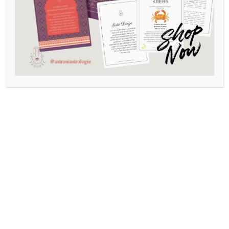
man Astrologische
Beratungen durchführt
und wie man einem
Menschen den Weg
weist, ohne in
Wahrsagerei
abzurutschen, wenn
man das
Geburtshoroskop
nutzt.
Das waren für mich sehr wichtige