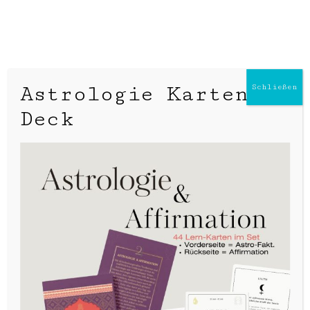
BUCHEN
Astrologie Karten
Schließen
Deck
Wie kann eine
Astrologie Ausbildung
dich in deiner
persönlichen
Entwicklung weiter
bringen? Wie man ein
Horoskop
interpretiert, wie