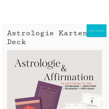
BUCHEN
Astrologie Karten
Schließen
Deck
Chiron Sextil Pluto
Chiron Sextil Pluto Chiron Sextil Pluto
Aspekt zeigt das Potenzial, tiefe
seelische Wunden zu erkennen, zu verstehen
und gezielt zu transformieren. Die
Verbindung von Chiron, dem Symbol für
Verletzlichkeit und Heilung, mit Pluto,
dem Planeten für tiefgreifende Wandlung,
Macht und Regeneration, eröffnet einen
Zugang zu langfristiger innerer
Entwicklung. Der Sextilaspekt deutet auf