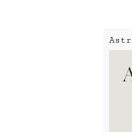
Astr
Aspekte
Konjunktion
Opposition
Sextile
Quadrat
Trigon