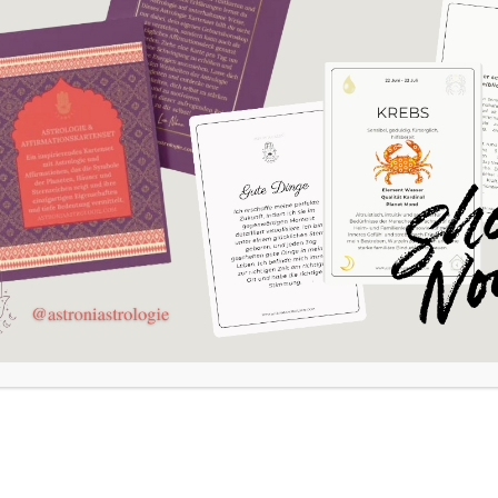
Spirituelle Astrologie
han Camur Diplom Soz. Pädagogin BA Soziale Arbeit -schwerpunkt
Feministische Beratung
– Zert. Astrologin