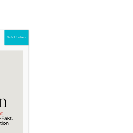
@astroniaastrologie
NihanSoulcare
Schließen
n ein Kämpfer ist, der niemals vor
onflikte und Meinungsverschiedenheiten
en oft auch in anderen ähnliche
an sich in Auseinandersetzungen verliert, die
. Mit zunehmender Reife und der Fähigkeit,
ntriebskraft jedoch gezielt genutzt werden,