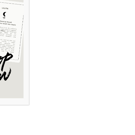
rden und stattdessen Win-Win-Situationen
tt zu tun und dabei das große Ganze im Blick
enig Aufwand zu realisieren.
le Energie in einer gut integrierten Weise
eit das Richtige zu tun. Auch wenn eine
 mag, ist der Optimismus so ausgeprägt, dass
erreichen zu können.