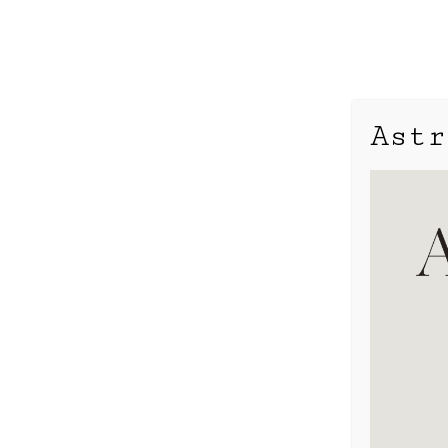
Astr
Aspekte
Konjunktion
Opposition
Sextile
Quadrat
Trigon